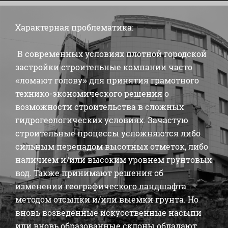
Характерная проблематика:
В современных условиях плотной городской
застройки строительные компании часто
«ломают голову» для принятия грамотного
технико-экономического решения о
возможности строительства в сложных
гидрогеологических условиях. Зачастую
строительные процессы усложняются либо
сильным перепадом высотных отметок, либо
наличием и/или высоким уровнем грунтовых
вод. Также принимают решения об
изменении географического ландшафта
методом отсыпки и/или выемки грунта. Но
вновь возведённые искусственные насыпи
или вновь образованные склоны обладают