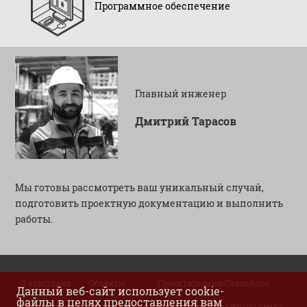
Программное обеспечение
Главный инженер
Дмитрий Тарасов
Мы готовы рассмотреть ваш уникальный случай,
подготовить проектную документацию и выполнить
работы.
О компании
Объекты
Проектирование
Техноблог
Данный веб-сайт использует cookie-
файлы в целях предоставления вам
Виды работ
Технологии
Контакты
Охрана труда