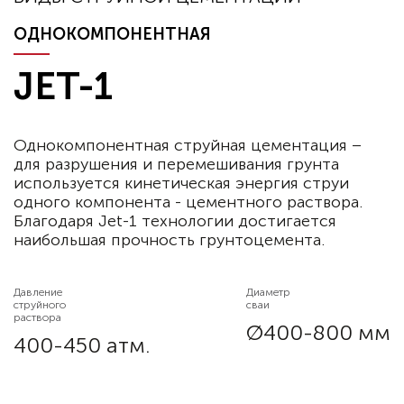
ОДНОКОМПОНЕНТНАЯ
Чтобы получить больше информации
по укреплению грунта -
JET-1
подписывайтесь
на наш канал
Однокомпонентная струйная цементация –
Подписаться
для разрушения и перемешивания грунта
используется кинетическая энергия струи
одного компонента - цементного раствора.
Благодаря Jet-1 технологии достигается
наибольшая прочность грунтоцемента.
Давление
Диаметр
струйного
сваи
раствора
Ø400-800 мм
400-450 атм.