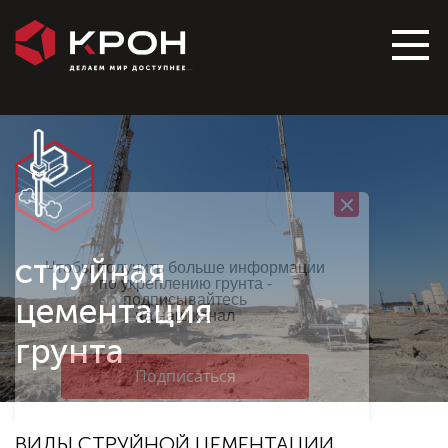
Технология
JET GROUTING
струйная
цементация
грунта
ВИДЫ СТРУЙНОЙ ЦЕМЕНТАЦИИ