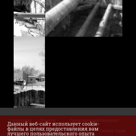
О компании
Объекты
Проектирование
Техноблог
Данный веб-сайт использует cookie-
файлы в целях предоставления вам
Виды работ
Технологии
Контакты
Охрана труда
лучшего пользовательского опыта