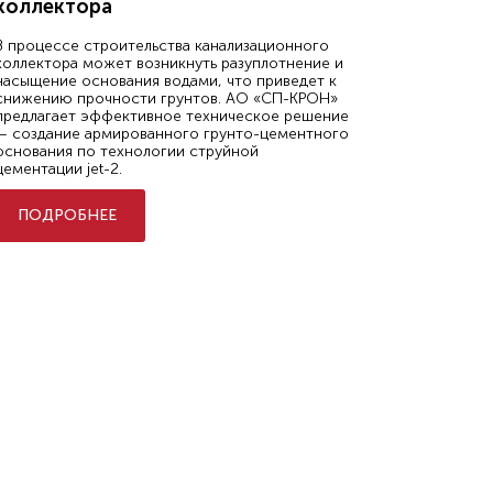
коллектора
В процессе строительства канализационного
коллектора может возникнуть разуплотнение и
насыщение основания водами, что приведет к
снижению прочности грунтов. АО «СП-КРОН»
предлагает эффективное техническое решение
— создание армированного грунто-цементного
основания по технологии струйной
цементации jet-2.
ПОДРОБНЕЕ