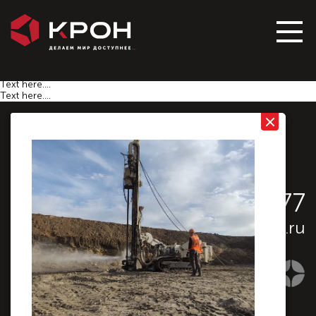
Text here....
Text here....
Text here....
Text here....
Text here....
Text here....
Text here....
Text here....
Text here....
8 (342) 214-77-77
perm@grouting.ru