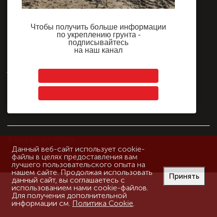
Струйная цементация
Инъекционная цементация
Чтобы получить больше информации
Чтобы получить больше информации
по укреплению грунта -
по укреплению грунта -
Грунтовый анкер
подписывайтесь
подписывайтесь
на наш канал
на наш канал
Выполненные проекты
Подписаться
Контакты
© 2026 АО «СП-КРОН»
Данный веб-сайт использует cookie-
Политика конфиденциальности
файлы в целях предоставления вам
лучшего пользовательского опыта на
нашем сайте. Продолжая использовать
Принять
данный сайт, вы соглашаетесь с
использованием нами cookie-файлов.
Для получения дополнительной
информации см.
Политика Cookie
.